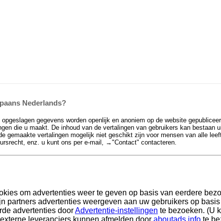
 Spaans Nederlands?
e opgeslagen gegevens worden openlijk en anoniem op de website gepubliceer
en die u maakt. De inhoud van de vertalingen van gebruikers kan bestaan uit 
de gemaakte vertalingen mogelijk niet geschikt zijn voor mensen van alle leef
eursrecht, enz. u kunt ons per e-mail, →
"Contact"
contacteren.
okies om advertenties weer te geven op basis van eerdere bez
n partners advertenties weergeven aan uw gebruikers op basis v
rde advertenties door
Advertentie-instellingen
te bezoeken. (U k
 externe leveranciers kunnen afmelden door
aboutads.info
te be